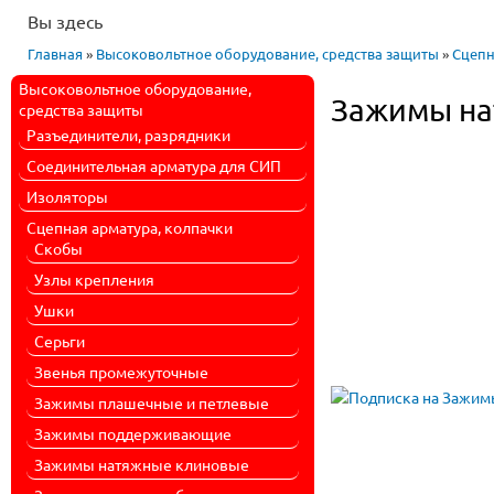
Вы здесь
Главная
»
Высоковольтное оборудование, средства защиты
»
Сцепн
Высоковольтное оборудование,
Зажимы на
средства защиты
Разъединители, разрядники
Соединительная арматура для СИП
Изоляторы
Сцепная арматура, колпачки
Скобы
Узлы крепления
Ушки
Серьги
Звенья промежуточные
Зажимы плашечные и петлевые
Зажимы поддерживающие
Зажимы натяжные клиновые