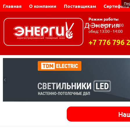
Пе
Главная
О компании
Поставщикам
Сертифика
Режим работы
Динар-Электромаш | ТД Энергия
пн-вс: 09:00 - 18:00
обед: 13:00 - 14:00
+7 776 796 
Наш