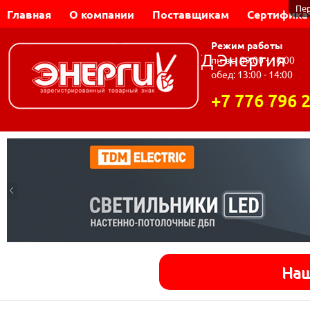
Пе
Главная
О компании
Поставщикам
Сертифика
Режим работы
Динар-Электромаш | ТД Энергия
пн-вс: 09:00 - 18:00
обед: 13:00 - 14:00
+7 776 796 
Наш