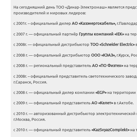
На сегодняшний день ТОО «Динар-Электромаш» является предс
производителей и мировых лидеров:
с 2001г. – официальный дилер
АО «Казэнергокабель»,
г.Павлодар
с 2007 г. — официальный партнёр
Группы компаний «
I
ЕК»
на тер
с 2008г. — официальный дистрибьютор
ТОО «Schneider Electric»
в
с 2008 г. — официальный дистрибьютор
ООО «КЭАЗ»,
г.Курск, Ро
с 2008 г. — региональный представитель
АО «ПО Физтех»
на терр
с 2008г. – официальный представитель светотехнического заво
г.Саранск, Россия.
с 2008 г. — официальный дилер компании
«
EGP
»
на территории Р
с 2009 г. — официальный представитель
АО «Келет»
в г.Актобе.
с 2010 г. — авторизованный дистрибьютор электротехническо
г.Москва, Россия.
с 2010 г. — официальный представитель
«К
azSvyazComplekt
»
на 