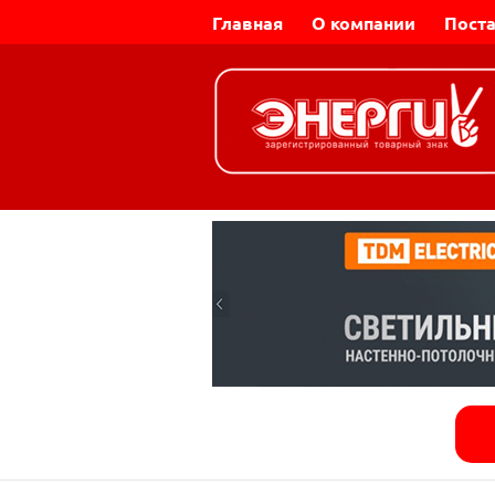
Главная
О компании
Пост
Динар-Электромаш |