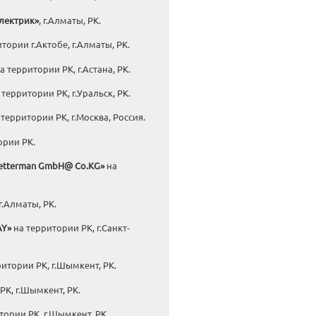
лектрик»
, г.Алматы, РК.
тории г.Актобе, г.Алматы, РК.
а территории РК, г.Астана, РК.
 территории РК, г.Уральск, РК.
территории РК, г.Москва, Россия.
ории РК.
etterman
GmbH@ Co.KG»
на
г.Алматы, РК.
AY
»
на территории РК, г.Санкт-
итории РК, г.Шымкент, РК.
РК, г.Шымкент, РК.
тории РК, г.Шымкент, РК.