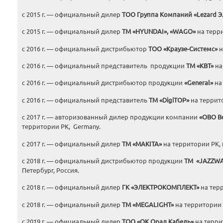
с 2015 г. — официальный дилер
ТОО Группа Компаний «
Lezard
Э
с 2015 г. — официальный дилер
ТМ «
HYUNDAI
», «
WAGO
»
на терри
с 2016 г. — официальный дистрибьютор
ТОО «Краузе-Системс»
н
с 2016 г. — официальный представитель продукции
ТМ «КВТ»
на
с 2016 г. — официальный дистрибьютор продукции
«
General
»
на 
с 2016 г. — официальный представитель
ТМ «
DigiTOP
»
на террит
с 2017 г. — авторизованный дилер продукции компании
«
OBO
B
территории РК, Germany.
с 2017 г. — официальный дилер
ТМ «
MAKITA
»
на территории РК, 
с 2018 г. — официальный дистрибьютор продукции
ТМ «
JAZZW
Петербург, Россия.
с 2018 г. — официальный дилер
ГК «ЭЛЕКТРОКОМПЛЕКТ»
на терр
с 2018 г. — официальный дилер
ТМ «
MEGALIGHT
»
на территории 
с 2019 г. — официальный дилер
ТОО «ОК Орал Кабель»
на терри