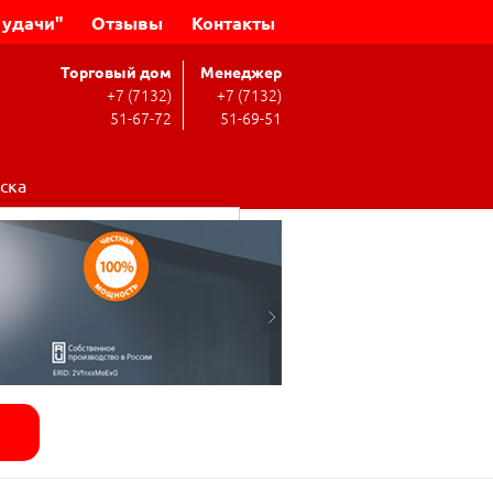
 удачи"
Отзывы
Контакты
Торговый дом
Менеджер
+7 (7132)
+7 (7132)
51-67-72
51-69-51
ска
Поиск