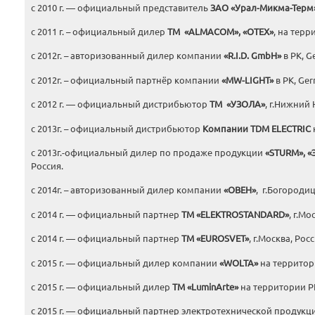
с 2010 г. — официальный представитель
ЗАО «Урал-Микма-Терм
с 2011 г. – официальный дилер
ТМ «
ALMACOM
», «
OTEX
»
, на терр
с 2012г. – авторизованный дилер компании
«
R
.
I
.
D
.
GmbH
»
в РК, G
с 2012г. – официальный партнёр компании
«
MW
-
LIGHT
»
в РК, Ger
с 2012 г. — официальный дистрибьютор
ТМ «УЗОЛА»
, г.Нижний 
с 2013г. – официальный дистрибьютор
Компании
TDM
ELECTRIC
с 2013г.-официальный дилер по продаже продукции
«
STURM
», 
Россия.
с 2014г. – авторизованный дилер компании
«ОВЕН»
, г.Богородиц
с 2014 г. — официальный партнер
ТМ «ELEKTROSTANDARD»
, г.Мо
с 2014 г. — официальный партнер
ТМ «E
UROSVET
»
, г.Москва, Росс
с 2015 г. — официальный дилер компании
«
WOLTA
»
на территори
с 2015 г. — официальный дилер
ТМ «
LuminArte
»
на территории РК
с 2015 г. — официальный партнер электротехнической продук