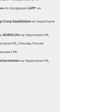
ан»
по продукции
LAPP
на
ng
Group
Kazakhstan
»
на территории
, «
EUROLUX
»
на территории РК.
итории РК, г.Москва, Россия.
ымкент, РК.
ктротехник»
на территории РК,