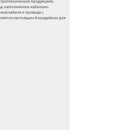
ктротехнической продукцией,
да, наполненных кабельно-
нов кабеля и провода с
является настоящим Клондайком для