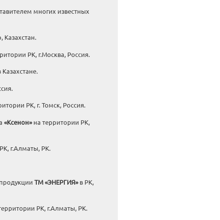
тавителем многих известных
, Казахстан.
ритории РК, г.Москва, Россия.
 Казахстане.
ссия.
итории РК, г. Томск, Россия.
да
«Ксенон»
на территории РК,
К, г.Алматы, РК.
й продукции
ТМ «ЭНЕРГИЯ»
в РК,
территории РК, г.Алматы, РК.