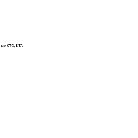
тые КТО, КТА