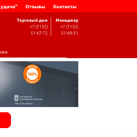
 удачи"
Отзывы
Контакты
Торговый дом
Менеджер
+7 (7132)
+7 (7132)
51-67-72
51-69-51
ска
Поиск