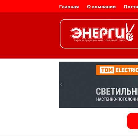
Главная
О компании
Пост
Динар-Электромаш |