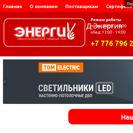
Пе
Главная
О компании
Поставщикам
Сертифика
Режим работы
Динар-Электромаш | ТД Энергия
пн-вс: 09:00 - 18:00
обед: 13:00 - 14:00
+7 776 796 
Наш