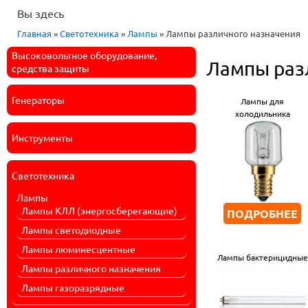
Вы здесь
Главная
»
Светотехника
»
Лампы
» Лампы различного назначения
Высоковольтное оборудование,
Лампы раз
средства защиты
Генераторы
Лампы для
холодильника
Инструменты
Светотехника
Лампы
Лампы КЛЛ (энергосберегающие)
ПОДРОБНЕЕ
Лампы светодиодные
Лампы люминесцентные
Лампы бактерицидные
Лампы различного назначения
Лампы газоразрядные