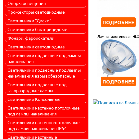
Опоры освещения
Прожекторы светодиодные
Светильники "Диско"
ПОДРОБНЕЕ
Светильники бактерицидные
Лампа галогеновая HL
Фонари, фароискатели
Светильники светодиодные
Светильники подвесные под лампы
накаливания
Светильники подвесные под лампы
накаливания взрывобезопасные
ПОДРОБНЕЕ
Светильники подвесные под
газоразрядные лампы
Светильники Консольные
Светильники настенно-потолочные
под лампы накаливания
Светильники настенно-потолочные
под лампы накаливания IP54
Светильники настенные